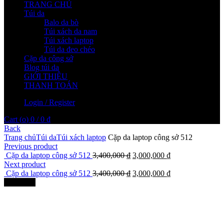
TRANG CHỦ
Túi da
Balo da bò
Túi xách da nam
Túi xách laptop
Túi da đeo chéo
Cặp da công sở
Blog túi da
GIỚI THIỆU
THANH TOÁN
Login / Register
Cart (
o
)
0
/
0
₫
Back
Trang chủ
Túi da
Túi xách laptop
Cặp da laptop công sở 512
Previous product
Cặp da laptop công sở 512
3,400,000
₫
3,000,000
₫
Next product
Cặp da laptop công sở 512
3,400,000
₫
3,000,000
₫
Giảm giá!