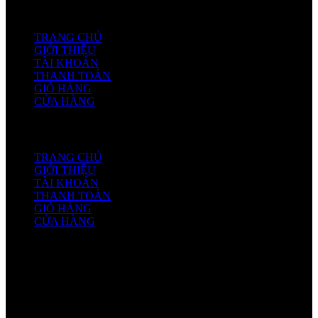
SẢN PHẨM
TRANG CHỦ
GIỚI THIỆU
TÀI KHOẢN
THANH TOÁN
GIỎ HÀNG
CỬA HÀNG
TÚI XÁCH DA
TRANG CHỦ
GIỚI THIỆU
TÀI KHOẢN
THANH TOÁN
GIỎ HÀNG
CỬA HÀNG
VỀ HOANG US
Các sản phẩm của Túi Xách S được làm từ da thuộc thật nguyên
miếng 100%, chất liệu da mềm mại, dẻo dai, bền, đẹp, sang trọng và
đẳng cấp