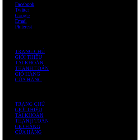
Facebook
Twitter
Google
Email
Pinterest
THÔNG TIN
TRANG CHỦ
GIỚI THIỆU
TÀI KHOẢN
THANH TOÁN
GIỎ HÀNG
CỬA HÀNG
HỖ TRỢ
TRANG CHỦ
GIỚI THIỆU
TÀI KHOẢN
THANH TOÁN
GIỎ HÀNG
CỬA HÀNG