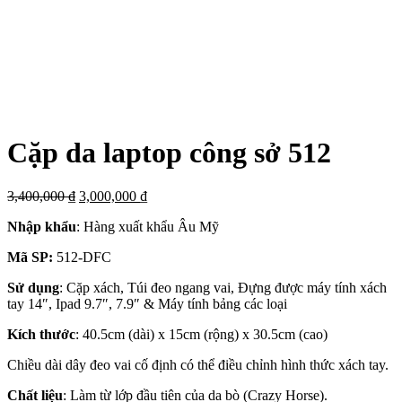
Click to enlarge
Cặp da laptop công sở 512
3,400,000
₫
3,000,000
₫
Nhập khẩu
: Hàng xuất khẩu Âu Mỹ
Mã SP:
512-DFC
Sử dụng
: Cặp xách, Túi đeo ngang vai, Đựng được máy tính xách
tay 14″, Ipad 9.7″, 7.9″ & Máy tính bảng các loại
Kích thước
: 40.5cm (dài) x 15cm (rộng) x 30.5cm (cao)
Chiều dài dây đeo vai cố định có thể điều chỉnh hình thức xách tay.
Chất liệu
: Làm từ lớp đầu tiên của da bò (Crazy Horse).