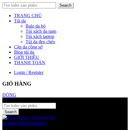
Search
TRANG CHỦ
Túi da
Balo da bò
Túi xách da nam
Túi xách laptop
Túi da đeo chéo
Cặp da công sở
Blog túi da
GIỚI THIỆU
THANH TOÁN
Login / Register
GIỎ HÀNG
ĐÓNG
Đóng
Search