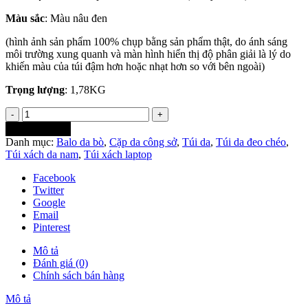
Màu sắc
: Màu nâu đen
(hình ảnh sản phẩm 100% chụp bằng sản phẩm thật, do ánh sáng
môi trường xung quanh và màn hình hiển thị độ phân giải là lý do
khiến màu của túi đậm hơn hoặc nhạt hơn so với bên ngoài)
Trọng lượng
: 1,78KG
Thêm vào giỏ
Danh mục:
Balo da bò
,
Cặp da công sở
,
Túi da
,
Túi da đeo chéo
,
Túi xách da nam
,
Túi xách laptop
Facebook
Twitter
Google
Email
Pinterest
Mô tả
Đánh giá (0)
Chính sách bán hàng
Mô tả