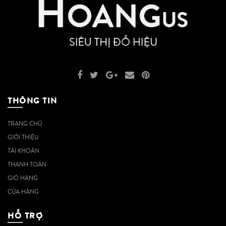
THÔNG TIN
TRANG CHỦ
GIỚI THIỆU
TÀI KHOẢN
THANH TOÁN
GIỎ HÀNG
CỬA HÀNG
HỖ TRỢ