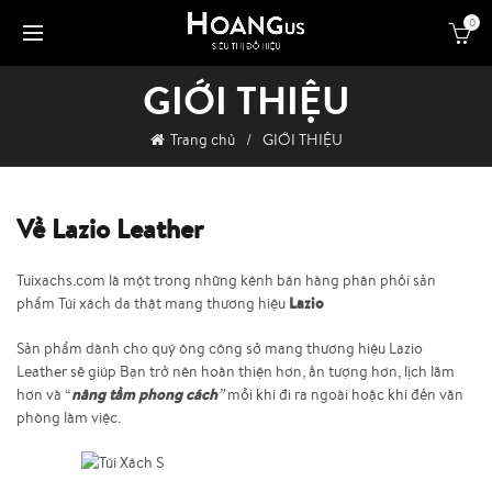
0
GIỚI THIỆU
Trang chủ
GIỚI THIỆU
Về Lazio Leather
Tuixachs.com là một trong những kênh bán hàng phân phối sản
Lazio
phẩm Túi xách da thật mang thương hiệu
Sản phẩm dành cho quý ông công sở mang thương hiệu
Lazio
Leather
sẽ giúp Bạn trở nên hoàn thiện hơn, ấn tượng hơn, lịch lãm
nâng tầm phong cách
hơn và “
”
mỗi khi đi ra ngoài hoặc khi đến văn
phòng làm việc.