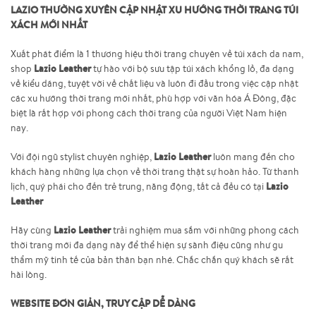
LAZIO THƯỜNG XUYÊN CẬP NHẬT XU HƯỚNG THỜI TRANG TÚI
XÁCH MỚI NHẤT
Xuất phát điểm là 1 thương hiệu thời trang chuyên về túi xách da nam,
Lazio Leather
shop
tự hào với bộ sưu tập túi xách khổng lồ, đa dạng
về kiểu dáng, tuyệt vời về chất liệu và luôn đi đầu trong việc cập nhật
các xu hướng thời trang mới nhất, phù hợp với văn hóa Á Đông, đặc
biệt là rất hợp với phong cách thời trang của người Việt Nam hiện
nay.
Lazio Leather
Với đội ngũ stylist chuyên nghiệp,
luôn mang đến cho
khách hàng những lựa chọn về thời trang thật sự hoàn hảo. Từ thanh
Lazio
lịch, quý phái cho đến trẻ trung, năng động, tất cả đều có tại
Leather
Lazio Leather
Hãy cùng
trải nghiệm mua sắm với những phong cách
thời trang mới đa dạng này để thể hiện sự sành điệu cũng như gu
thẩm mỹ tinh tế của bản thân bạn nhé. Chắc chắn quý khách sẽ rất
hài lòng.
WEBSITE ĐƠN GIẢN, TRUY CẬP DỄ DÀNG