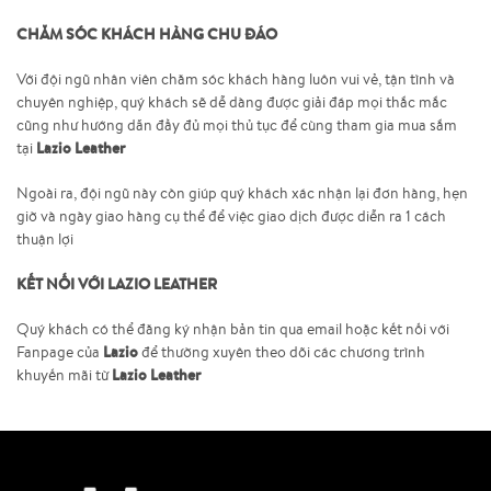
CHĂM SÓC KHÁCH HÀNG CHU ĐÁO
Với đội ngũ nhân viên chăm sóc khách hàng luôn vui vẻ, tận tình và
chuyên nghiệp, quý khách sẽ dễ dàng được giải đáp mọi thắc mắc
cũng như hướng dẫn đầy đủ mọi thủ tục để cùng tham gia mua sắm
Lazio Leather
tại
Ngoài ra, đội ngũ này còn giúp quý khách xác nhận lại đơn hàng, hẹn
giờ và ngày giao hàng cụ thể để việc giao dịch được diễn ra 1 cách
thuận lợi
KẾT NỐI VỚI LAZIO LEATHER
Quý khách có thể đăng ký nhận bản tin qua email hoặc kết nối với
Lazio
Fanpage của
để thường xuyên theo dõi các chương trình
Lazio Leather
khuyến mãi từ