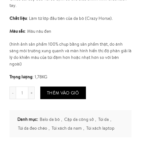
tay.
Chất liệu
: Làm từ lớp đầu tiên của da bò (Crazy Horse).
Màu sắc
: Màu nâu đen
(hình ảnh sản phẩm 100% chụp bằng sản phẩm thật, do ánh
sáng môi trường xung quanh và màn hình hiển thị độ phân giải là
lý do khiến màu của túi đậm hơn hoặc nhạt hơn so với bên
ngoài)
Trọng lượng
: 1,78KG
THÊM VÀO GIỎ
Danh mục:
Balo da bò
,
Cặp da công sở
,
Túi da
,
Túi da đeo chéo
,
Túi xách da nam
,
Túi xách laptop