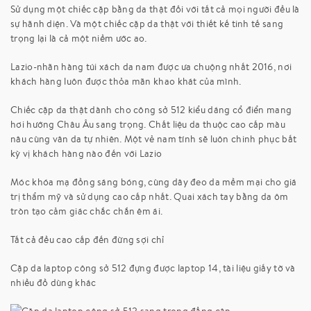
Sử dụng một chiếc cặp bằng da thật đối với tất cả mọi người đều là
sự hãnh diện. Và một chiếc cặp da thật với thiết kế tinh tế sang
trọng lại là cả một niềm ước ao.
Lazio-nhãn hàng túi xách da nam được ưa chuộng nhất 2016, nơi
khách hàng luôn được thỏa mãn khao khát của mình.
Chiếc cặp da thật dành cho công sở 512 kiểu dáng cổ điển mang
hơi hướng Châu Âu sang trọng. Chất liệu da thuộc cao cấp màu
nâu cùng vân da tự nhiên. Một vẻ nam tính sẽ luôn chinh phục bất
kỳ vị khách hàng nào đến với Lazio
Móc khóa mạ đồng sáng bóng, cùng dây đeo da mềm mại cho giá
trị thẩm mỹ và sử dụng cao cấp nhất. Quai xách tay bằng da ôm
tròn tạo cảm giác chắc chắn êm ái.
Tất cả đều cao cấp đến đừng sợi chỉ
Cặp da laptop công sở 512 đựng được laptop 14, tài liệu giấy tờ và
nhiều đồ dùng khác