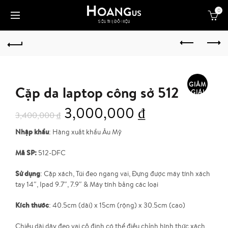
0
GIẢM
Cặp da laptop công sở 512
GIÁ!
3,000,000
₫
3,400,000
₫
Nhập khẩu
: Hàng xuất khẩu Âu Mỹ
Mã SP:
512-DFC
Sử dụng
: Cặp xách, Túi đeo ngang vai, Đựng được máy tính xách
tay 14″, Ipad 9.7″, 7.9″ & Máy tính bảng các loại
Kích thước
: 40.5cm (dài) x 15cm (rộng) x 30.5cm (cao)
Chiều dài dây đeo vai cố định có thể điều chỉnh hình thức xách