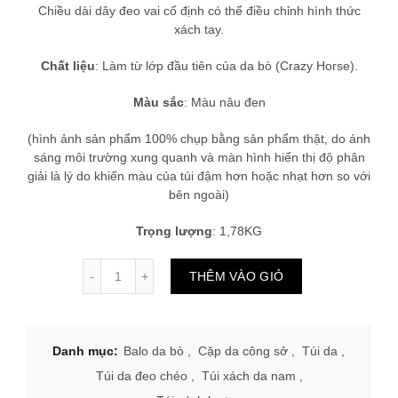
Chiều dài dây đeo vai cố định có thể điều chỉnh hình thức
xách tay.
Chất liệu
: Làm từ lớp đầu tiên của da bò (Crazy Horse).
Màu sắc
: Màu nâu đen
(hình ảnh sản phẩm 100% chụp bằng sản phẩm thật, do ánh
sáng môi trường xung quanh và màn hình hiển thị độ phân
giải là lý do khiến màu của túi đậm hơn hoặc nhạt hơn so với
bên ngoài)
Trọng lượng
: 1,78KG
THÊM VÀO GIỎ
Danh mục:
Balo da bò
,
Cặp da công sở
,
Túi da
,
Túi da đeo chéo
,
Túi xách da nam
,