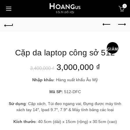
0
GIẢM
Cặp da laptop công sở 512
GIÁ!
3,000,000
₫
3,400,000
₫
Nhập khẩu
: Hàng xuất khẩu Âu Mỹ
Mã SP:
512-DFC
Sử dụng
: Cặp xách, Túi đeo ngang vai, Đựng được máy tính
xách tay 14″, Ipad 9.7″, 7.9″ & Máy tính bảng các loại
Kích thước
: 40.5cm (dài) x 15cm (rộng) x 30.5cm (cao)