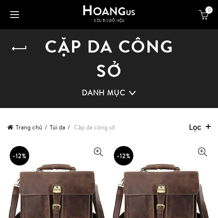
0
CẶP DA CÔNG
SỞ
DANH MỤC
Lọc
Trang chủ
Túi da
Cặp da công sở
-12%
-12%