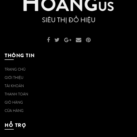
THÔNG TIN
TRANG CHỦ
GIỚI THIỆU
TÀI KHOẢN
THANH TOÁN
GIỎ HÀNG
CỬA HÀNG
HỖ TRỢ