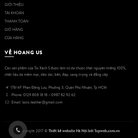
GIỚI THIỆU
TÀI KHOẢN
THANH TOÁN
GIỎ HÀNG
CỬA HÀNG
VỀ HOANG US
Các sản phẩm của Túi Xách S được làm từ da thuộc thật nguyên miếng 100%,
chất liệu da mềm mại, dẻo dai, bền, đẹp, sang trọng và đẳng cấp
178/4F Phan Đăng Lưu, Phường 3, Quận Phú Nhuận, Tp HCM
Phone: 0129 808 18 18 – 0987 82 92 62
Email: lazio.leather@gmail.com
Thiết kế website Hà Nội
bởi Topweb.com.vn
Copyright 2017 ©