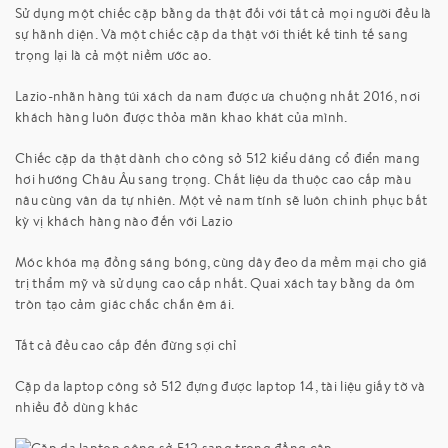
Sử dụng một chiếc cặp bằng da thật đối với tất cả mọi người đều là
sự hãnh diện. Và một chiếc cặp da thật với thiết kế tinh tế sang
trọng lại là cả một niềm ước ao.
Lazio-nhãn hàng túi xách da nam được ưa chuộng nhất 2016, nơi
khách hàng luôn được thỏa mãn khao khát của mình.
Chiếc cặp da thật dành cho công sở 512 kiểu dáng cổ điển mang
hơi hướng Châu Âu sang trọng. Chất liệu da thuộc cao cấp màu
nâu cùng vân da tự nhiên. Một vẻ nam tính sẽ luôn chinh phục bất
kỳ vị khách hàng nào đến với Lazio
Móc khóa mạ đồng sáng bóng, cùng dây đeo da mềm mại cho giá
trị thẩm mỹ và sử dụng cao cấp nhất. Quai xách tay bằng da ôm
tròn tạo cảm giác chắc chắn êm ái.
Tất cả đều cao cấp đến đừng sợi chỉ
Cặp da laptop công sở 512 đựng được laptop 14, tài liệu giấy tờ và
nhiều đồ dùng khác