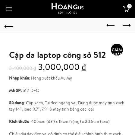
0
GIẢM
Cặp da laptop công sở 512
GIÁ!
3,000,000
₫
3,400,000
₫
Nhập khẩu
: Hàng xuất khẩu Âu Mỹ
Mã SP:
512-DFC
Sử dụng
: Cặp xách, Túi đeo ngang vai, Đựng được máy tính xách
tay 14″, Ipad 9.7″, 7.9″ & Máy tính bảng các loại
Kích thước
: 40.5cm (dài) x 15cm (rộng) x 30.5cm (cao)
Chiều dài dây đeo vai cố định có thể điều chỉnh hình thức xách