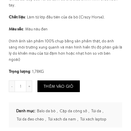
tay.
Chất liệu
: Làm từ lớp đầu tiên của da bò (Crazy Horse).
Màu sắc
: Màu nâu đen
(hình ảnh sản phẩm 100% chụp bằng sản phẩm thật, do ánh
sáng môi trường xung quanh và màn hình hiển thị độ phân giải là
lý do khiến màu của túi đậm hơn hoặc nhạt hơn so với bên
ngoài)
Trọng lượng
: 1,78KG
THÊM VÀO GIỎ
Danh mục:
Balo da bò
,
Cặp da công sở
,
Túi da
,
Túi da đeo chéo
,
Túi xách da nam
,
Túi xách laptop