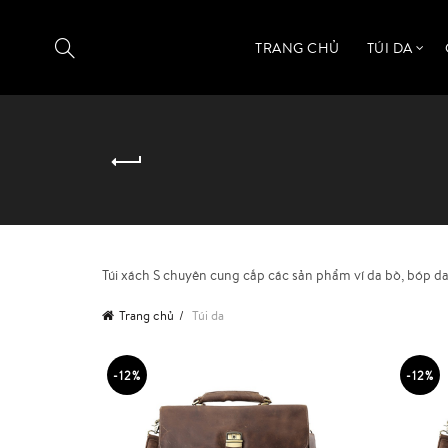
TRANG CHỦ
TÚI DA
Túi xách S chuyên cung cấp các sản phẩm ví da bò, bóp da
Trang chủ
Túi da
-12%
-12%