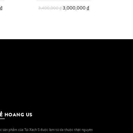
₫
3,000,000
₫
3,400,000
₫
Thêm vào giỏ
Ề HOANG US
c sản phẩm của Túi Xách S được làm từ da thuộc thật nguyên