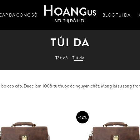
CẶP DA CÔNG SỞ
BLOG TÚI DA
TÚI DA
Tất cả
Túi da
 bò cao cấp. Được làm 100% từ thuộc da nguyên chất. Mang lại sự sang trọn
-12%