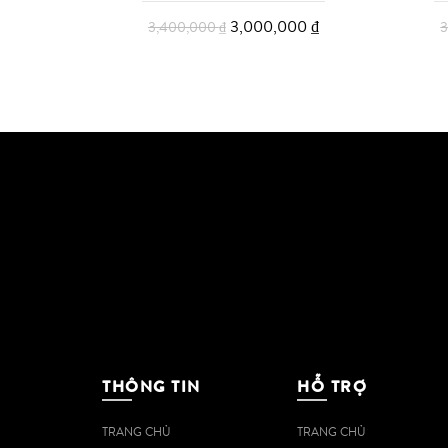
3,000,000
₫
3,400,000
₫
Thêm vào giỏ
THÔNG TIN
HỖ TRỢ
TRANG CHỦ
TRANG CHỦ