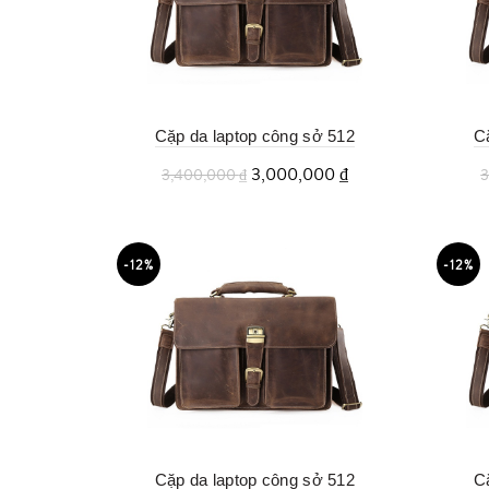
Cặp da laptop công sở 512
C
3,000,000
₫
3,400,000
₫
Thêm vào giỏ
-12%
-12%
Cặp da laptop công sở 512
C