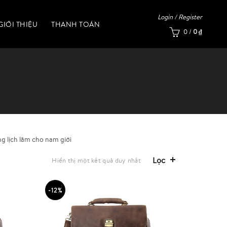
Login / Register
GIỚI THIỆU
THANH TOÁN
0
/
0
₫
g lịch lãm cho nam giới
Lọc
Hiển thị một kết quả duy nhất
-12%