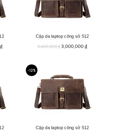
12
Cặp da laptop công sở 512
₫
3,000,000
₫
3,400,000
₫
Thêm vào giỏ
-12%
12
Cặp da laptop công sở 512